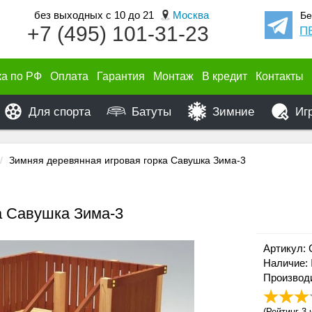
без выходных с 10 до 21
Москва
Бе
+7 (495) 101-31-23
П
ка по РФ
Оплата
Гарантия
Монтаж
В кредит
Контакты
Для спорта
Батуты
Зимние
Иг
Зимняя деревянная игровая горка Савушка Зима-3
а Савушка Зима-3
Артикул: 
Наличие:
Производ
(
Рейтинг 3
и