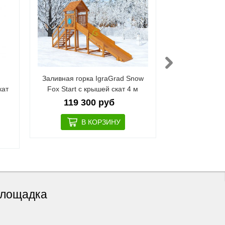
Заливная горка IgraGrad Snow
Зимняя дере
кат
Fox Start с крышей скат 4 м
горка Саву
119 300 руб
229 5
 площадка