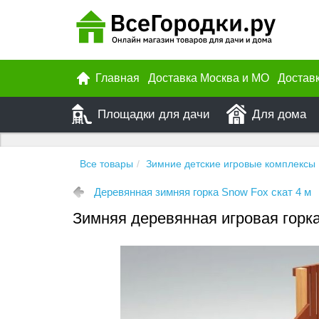
Главная
Доставка Москва и МО
Достав
Площадки для дачи
Для дома
Все товары
Зимние детские игровые комплексы
Деревянная зимняя горка Snow Fox скат 4 м
Зимняя деревянная игровая горк