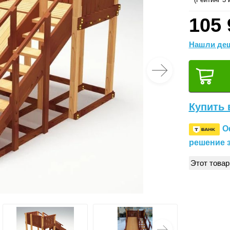
105 
Нашли деш
Купить 
О
решение з
Этот товар