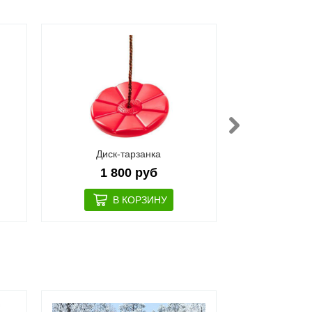
Диск-тарзанка
Почтовый 
1 800 руб
2 1