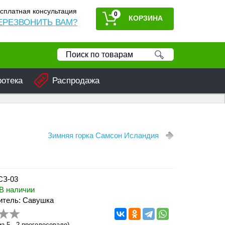
сплатная консультация
0
ЕРЕЗВОНИТЬ ВАМ?
ротека
Распродажа
Зимняя горка Самсон Исландия
СЗ-03
В наличии
итель: Савушка
з 5 -
2
проголосовало)