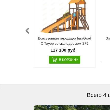
янная горка
Всесезонная площадка IgraGrad
Зи
x 12 м с двумя
С Тауер со скалодромом SF2
 мод 4
117 100 руб
 руб
Всего 4 