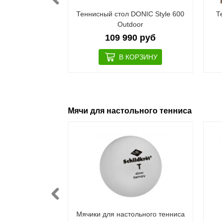
DONIC Persson
Теннисный стол DONIC Style 600
Т
lue
Outdoor
0 руб
109 990 руб
Мячи для настольного тенниса
енниса DONIC
Мячики для настольного тенниса