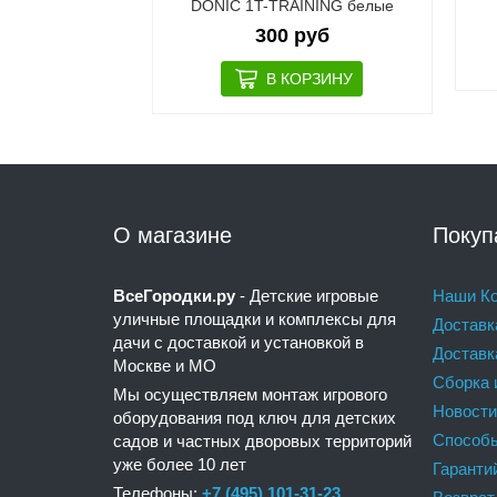
TE
DONIC 1T-TRAINING белые
руб
300 руб
О магазине
Покуп
ВсеГородки.ру
- Детские игровые
Наши Ко
уличные площадки и комплексы для
Доставк
дачи с доставкой и установкой в
Доставк
Москве и МО
Сборка 
Мы осуществляем монтаж игрового
Новости
оборудования под ключ для детских
Способ
садов и частных дворовых территорий
уже более 10 лет
Гаранти
Телефоны:
+7 (495) 101-31-23