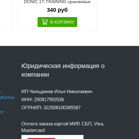
DONIC 1T-TRAINING оранжевые
Ch
340 руб
60
Юридическая информация о
компании
,
ИП Чильдинов Илья Николаевич
аботки
ИНН: 250817992536
ОГРНИП: 322508100385587
от
Оплата заказа картой МИР, СБП, Visa,
Mastercard