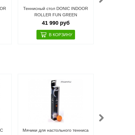
OOR
Теннисный стол DONIC INDOOR
Теннисный сто
ROLLER FUN GREEN
41 990 руб
40 
IC
Мячики для настольного тенниса
Мячики для 