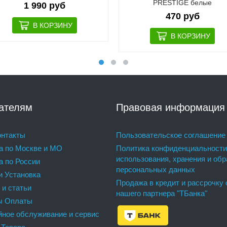
PRESTIGE белые
1 990 руб
470 руб
ателям
Правовая информация
нтакты
Пользовательское соглашение
а по Москве и МО
Политика конфиденциальности
использования, хранения и обр
а по России
персональных данных
и Установка
Продажа в кредит и рассрочку 
 и статьи
нашего партнера "ТБанка"
ы Оплаты
йное обслуживание и сервис