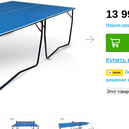
13 9
Нашли деш
Купить 
О
решение з
Этот товар