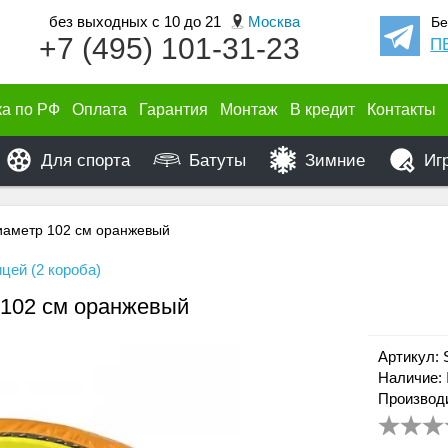
без выходных с 10 до 21
Москва
Бе
+7 (495) 101-31-23
П
ка по РФ
Оплата
Гарантия
Монтаж
В кредит
Контакты
Для спорта
Батуты
Зимние
Иг
иаметр 102 см оранжевый
цей (2 короба)
 102 см оранжевый
Артикул:
Наличие:
Производ