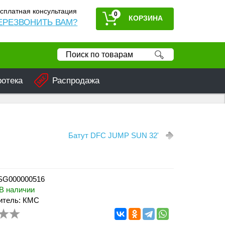
сплатная консультация
0
ЕРЕЗВОНИТЬ ВАМ?
ротека
Распродажа
Батут DFC JUMP SUN 32'
 SG000000516
В наличии
итель: КМС