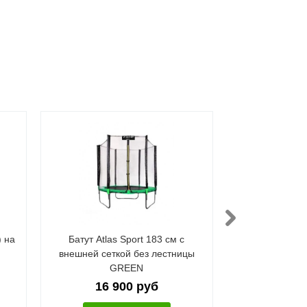
) на
Батут Atlas Sport 183 см с
Батут FunFit 
внешней сеткой без лестницы
С
GREEN
27 
16 900 руб