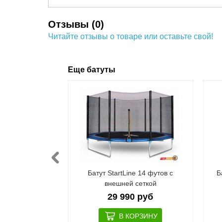
Отзывы (0)
Читайте отзывы о товаре или оставьте свой!
Еще батуты
de синий 10ft с
Батут StartLine 14 футов с
Б
й и лестницей
внешней сеткой
 руб
29 990 руб