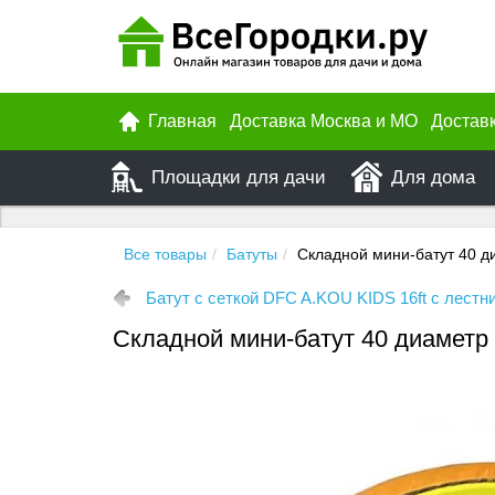
Главная
Доставка Москва и МО
Достав
Площадки для дачи
Для дома
Все товары
Батуты
Складной мини-батут 40 д
Батут с сеткой DFC A.KOU KIDS 16ft с лестни
Складной мини-батут 40 диаметр