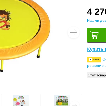
4 27
Нашли деш
Купить 
О
решение з
Этот товар