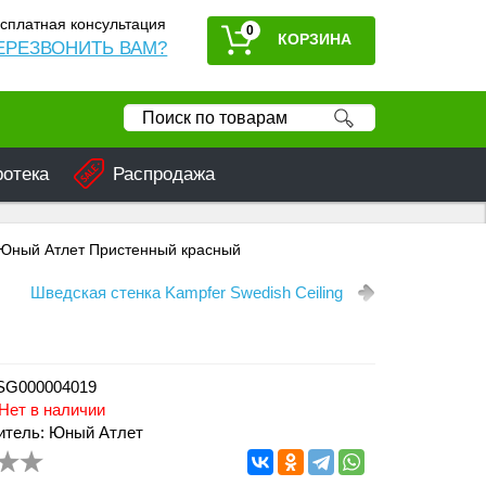
сплатная консультация
0
ЕРЕЗВОНИТЬ ВАМ?
ротека
Распродажа
 Юный Атлет Пристенный красный
Шведская стенка Kampfer Swedish Ceiling
 SG000004019
Нет в наличии
итель: Юный Атлет