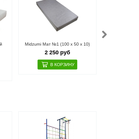
й
Midzumi Мат №1 (100 х 50 х 10)
Kampfer Мат №6
2 250 руб
6 4