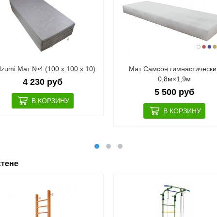
zumi Мат №4 (100 х 100 х 10)
Мат Самсон гимнастически
0,8м×1,9м
4 230 руб
5 500 руб
стене