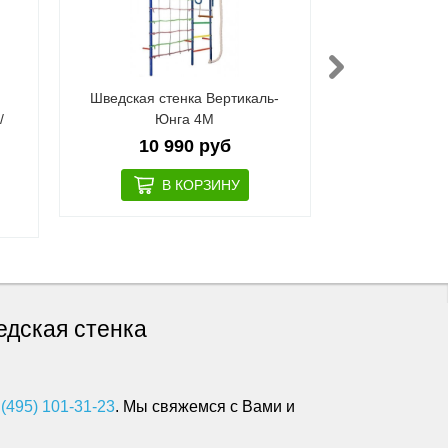
а
Шведская стенка Вертикаль-
Шведская сте
/
Юнга 4М
P
10 990 руб
11 
ведская стенка
 (495) 101-31-23
. Мы свяжемся с Вами и