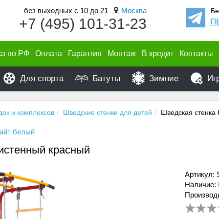
без выходных с 10 до 21
Москва
Бе
+7 (495) 101-31-23
П
ка по РФ
Оплата
Гарантия
Монтаж
В кредит
Контакты
Для спорта
Батуты
Зимние
Иг
док и комплексов
Шведские стенки для детей
Шведская стенка
айт белый
истенный красный
Артикул:
Наличие:
Производ