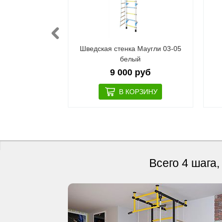
ная шведская
Шведская стенка Маугли 03-05
r Gladiator
белый
ful
9 000 руб
 руб
Всего 4 шага,