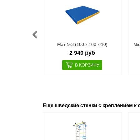
т №1 (100 х 50
Мат №3 (100 х 100 х 10)
Mid
0)
2 940 руб
 руб
Еще шведские стенки с креплением к 