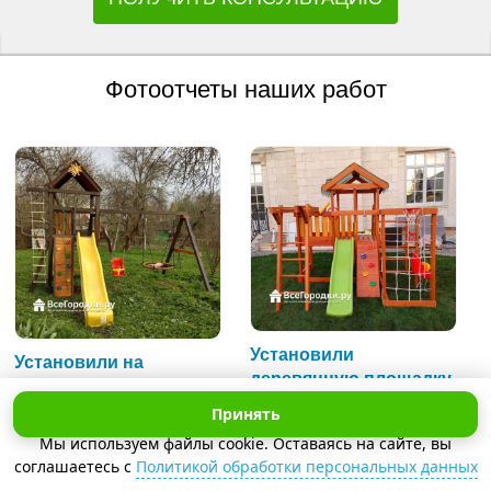
Фотоотчеты наших работ
Установили
Установили на
деревянную площадку
частного дома детскую
Савушка-Baby 5 (Play)
площадку Igragrad
Принять
на дачу
Панда Фани Gride
Мы используем файлы cookie. Оставаясь на сайте, вы
соглашаетесь с
Политикой обработки персональных данных