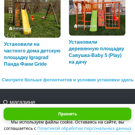
Установили
Установили на
деревянную площадку
частного дома детскую
Савушка-Baby 5 (Play)
площадку Igragrad
на дачу
Панда Фани Gride
Смотрите больше фотоотчетов и условия установки здесь
О магазине
Принять
ВсеГородки.ру
- Детские игровые уличные площадки и
Мы используем файлы cookie. Оставаясь на сайте, вы
комплексы для дачи с доставкой и установкой в Москве и
соглашаетесь с
Политикой обработки персональных данных
МО