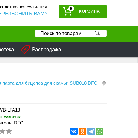
сплатная консультация
0
ЕРЕЗВОНИТЬ ВАМ?
ротека
Распродажа
 парта для бицепса для скамьи SUB018 DFC
 WB-LTA13
В наличии
итель: DFC