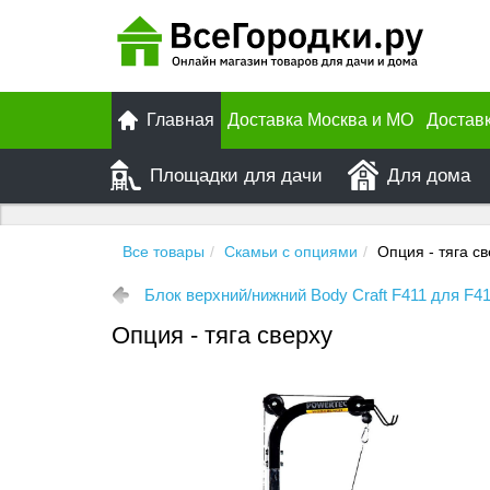
Главная
Доставка Москва и МО
Достав
Площадки для дачи
Для дома
Все товары
Скамьи с опциями
Опция - тяга с
Блок верхний/нижний Body Craft F411 для F4
Опция - тяга сверху