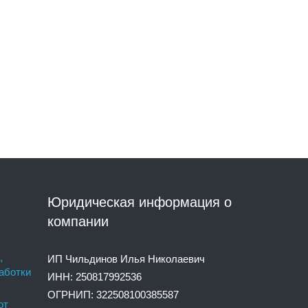
Юридическая информация о
компании
,
ИП Чильдинов Илья Николаевич
аботки
ИНН: 250817992536
ОГРНИП: 322508100385587
от