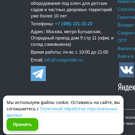
Новости
оборудования под ключ для детских
Способ
садов и частных дворовых территорий
уже более 10 лет
Гаранти
Телефоны:
+7 (495) 101-31-23
Возврат
Адрес: Москва, метро Бутырская,
Скидки 
Огородный проезд дом 9 стр 11 (офис и
ОПТ
склад самовывоза)
Ваканси
Время работы: пн-вс с 10:00 до 21:00
Войти в
Email:
info@vsegorodki.ru
Мы используем файлы cookie. Оставаясь на сайте, вы
соглашаетесь с
Политикой обработки персональных
данных
Важно! Вся информация на нашем сайте носит искл
Гражданского кодекса РФ. Copyright © Интернет-маг
Принять
работаем для Вас с 2010 г.