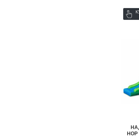
К
НА
HOP