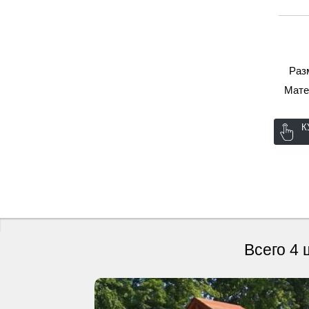
Разм
Мате
К
Всего 4 