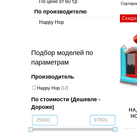
По цене от 60 т.р
Сортиров
По производителю
Happy Hop
Подбор моделей по
параметрам
Производитель
Happy Hop
[12]
По стоимости (Дешевле -
Дороже)
НА
H