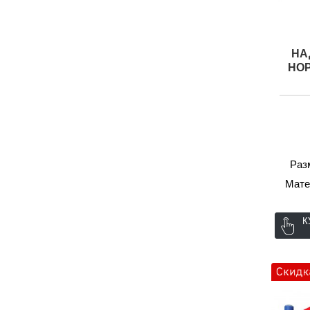
НА
HOP
Разм
Мате
К