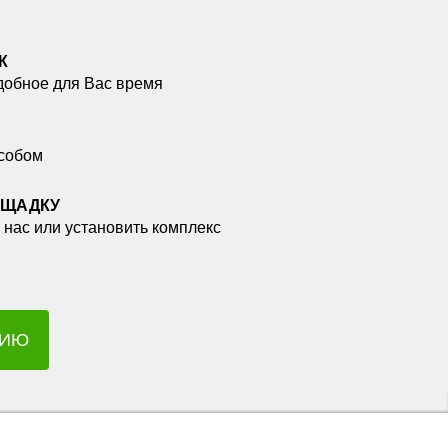
К
добное для Вас время
собом
ОЩАДКУ
 нас или установить комплекс
ЦИЮ