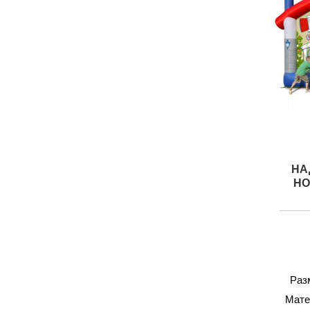
НА
HO
Разм
Мате