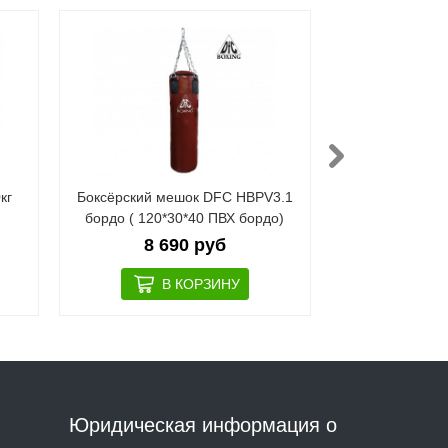
кг
Боксёрский мешок DFC HBPV3.1
Боксёрский м
бордо ( 120*30*40 ПВХ бордо)
черн ( 150*3
8 690 руб
10 
Юридическая информация о