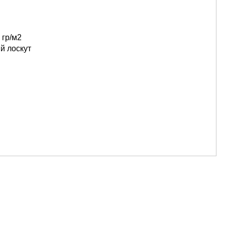
 гр/м2
й лоскут