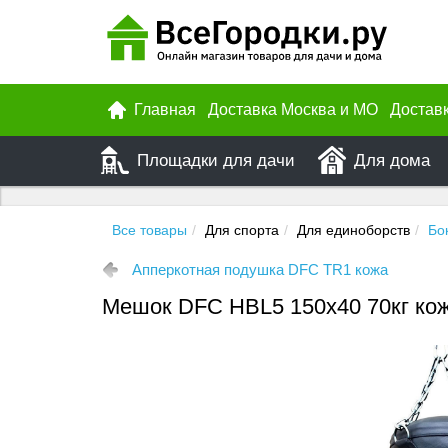
Главная
Доставка Москва и МО
Достав
Площадки для дачи
Для дома
Все товары
Для спорта
Для единоборств
Бо
Апперкотная подушка DFC TR1 кожа
Мешок DFC HBL5 150х40 70кг ко