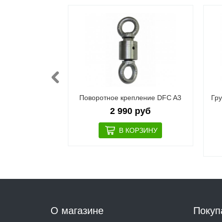
к DFC HBPV2 (
Поворотное крепление DFC A3
Гр
650) черный
2 990 руб
 руб
О магазине
Покуп