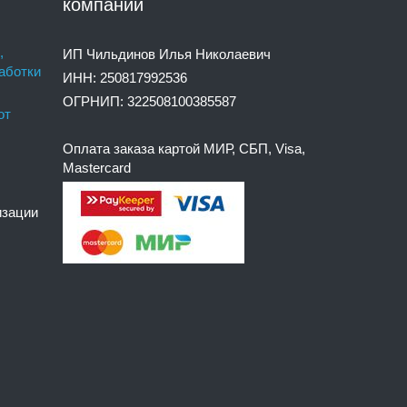
компании
,
ИП Чильдинов Илья Николаевич
аботки
ИНН: 250817992536
ОГРНИП: 322508100385587
от
Оплата заказа картой МИР, СБП, Visa,
Mastercard
изации