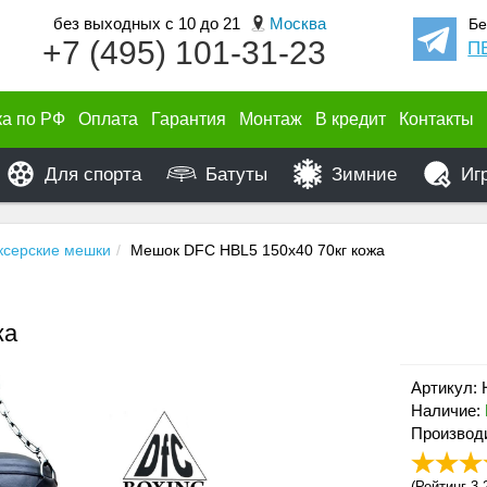
без выходных с 10 до 21
Москва
Бе
+7 (495) 101-31-23
П
ка по РФ
Оплата
Гарантия
Монтаж
В кредит
Контакты
Для спорта
Батуты
Зимние
Иг
ксерские мешки
Мешок DFC HBL5 150х40 70кг кожа
жа
Артикул:
Наличие:
Производ
(
Рейтинг 3.