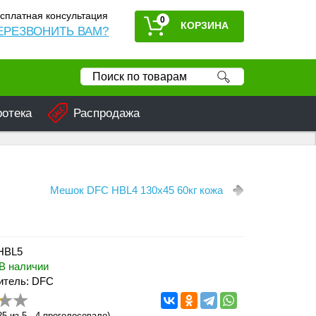
сплатная консультация
0
ЕРЕЗВОНИТЬ ВАМ?
ротека
Распродажа
Мешок DFC HBL4 130х45 60кг кожа
 HBL5
В наличии
итель: DFC
25
из 5 -
4
проголосовало)