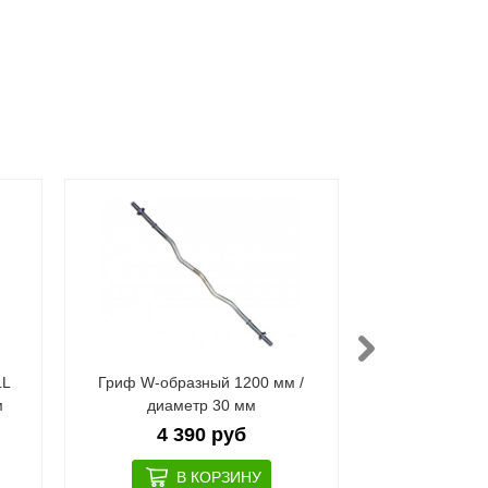
LL
Гриф W-образный 1200 мм /
Диск обрезине
м
диаметр 30 мм
диаме
4 390 руб
2 9