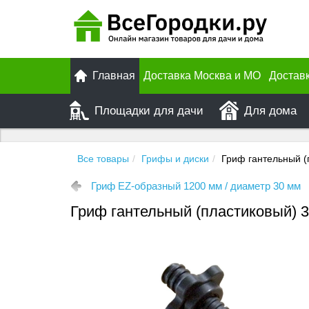
Главная
Доставка Москва и МО
Достав
Площадки для дачи
Для дома
Все товары
Грифы и диски
Гриф гантельный (
Гриф EZ-образный 1200 мм / диаметр 30 мм
Гриф гантельный (пластиковый) 3