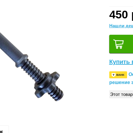
450 
Нашли деш
Купить 
О
решение з
Этот товар
аж