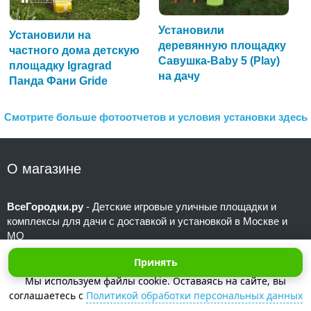
Установили
Установили на
деревянную площадку
частного дома детскую
Савушка-Baby 5 (Play)
площадку Igragrad
на дачу
Панда Фани Gride
Смотрите больше фотоотчетов и условия установки здесь
О магазине
ВсеГородки.ру
- Детские игровые уличные площадки и
комплексы для дачи с доставкой и установкой в Москве и
МО
Мы осуществляем монтаж игрового оборудования под ключ
Принять
для детских садов и частных дворовых территорий уже
Мы используем файлы cookie. Оставаясь на сайте, вы
более 10 лет
соглашаетесь с
Политикой обработки персональных данных
Телефоны:
+7 (495) 101-31-23