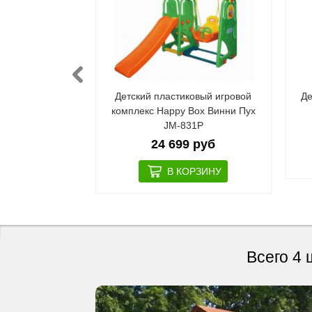
ой комплекс
Детский пластиковый игровой
Де
жата F-774
комплекс Happy Box Винни Пух
JM-831P
 руб
24 699 руб
Всего 4 