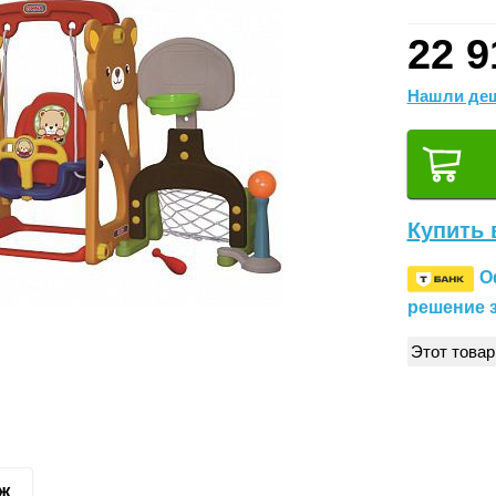
22 9
Нашли деш
Купить 
О
решение з
Этот товар
аж