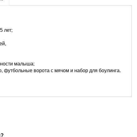
5 лет;
ей,
сности малыша;
о, футбольные ворота с мячом и набор для боулинга.
ы?