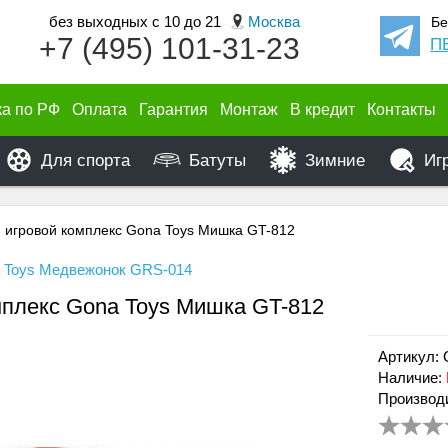
без выходных с 10 до 21
Москва
Бе
+7 (495) 101-31-23
П
ка по РФ
Оплата
Гарантия
Монтаж
В кредит
Контакты
Для спорта
Батуты
Зимние
Иг
й игровой комплекс Gona Toys Мишка GT-812
a Toys Медвежонок GRS-014
мплекс Gona Toys Мишка GT-812
Артикул:
Наличие:
Производи