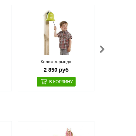
Колокол-рында
Телеск
2 850 руб
2 7