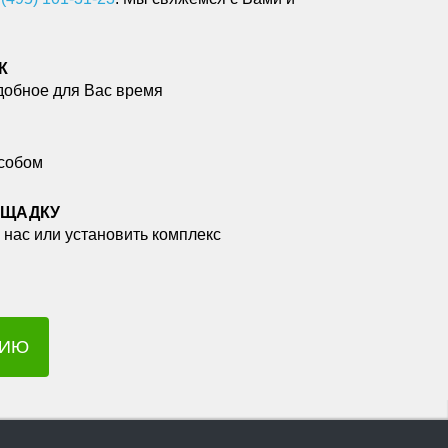
К
добное для Вас время
собом
ОЩАДКУ
 нас или установить комплекс
ЦИЮ