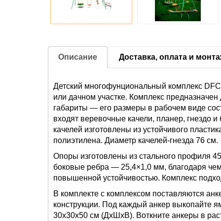
Описание
Доставка, оплата и монт
Детский многофунциональный комплекс DFC 
или дачном участке. Комплекс предназначен 
габариты — его размеры в рабочем виде сост
входят веревочные качели, планер, гнездо и 
качелей изготовлены из устойчивого пласти
полиэтилена. Диаметр качелей-гнезда 76 см.
Опоры изготовлены из стального профиля 45
боковые ребра — 25,4×1,0 мм, благодаря чем
повышенной устойчивостью. Комплекс подходи
В комплекте с комплексом поставляются ан
конструкции. Под каждый анкер выкопайте я
30x30x50 см (ДxШxВ). Воткните анкеры в раст