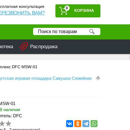
сплатная консультация
0
ЕРЕЗВОНИТЬ ВАМ?
ротека
Распродажа
омплекс DFC MSW-01
етская игровая площадка Савушка Семейная
 MSW-01
В наличии
итель: DFC
з 5 -
2
проголосовало)