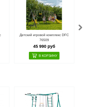
с
Детский игровой комплекс DFC
Качели-гама
76509
15 
45 990 руб