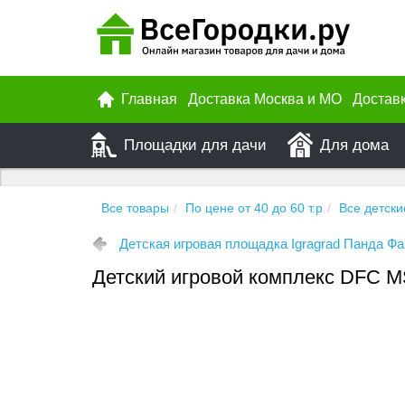
Главная
Доставка Москва и МО
Достав
Площадки для дачи
Для дома
Все товары
По цене от 40 до 60 т.р
Все детски
Детская игровая площадка Igragrad Панда Фа
Детский игровой комплекс DFC 