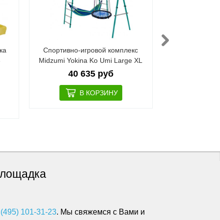
ка
Спортивно-игровой комплекс
Спортивно-и
3
Midzumi Yokina Ko Umi Large XL
ROMANA Вес
R.103.25.04 
40 635 руб
ка
21 
 площадка
 (495) 101-31-23
. Мы свяжемся с Вами и