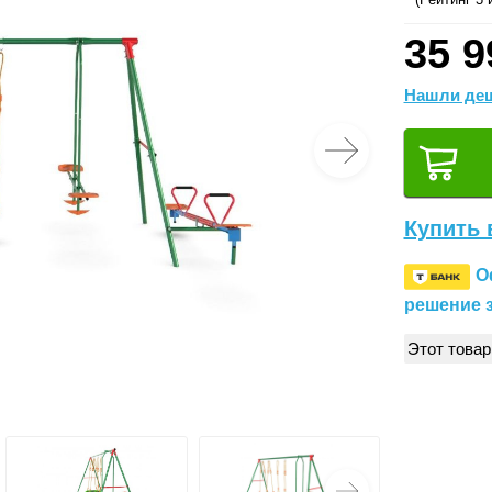
35 9
Нашли деш
Купить 
О
решение з
Этот товар