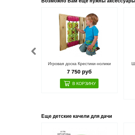
Возможно Вам еще нужны аксессуар
1 пластиковые
Игровая доска Крестики-нолики
Ш
 руб
7 750 руб
Еще детские качели для дачи