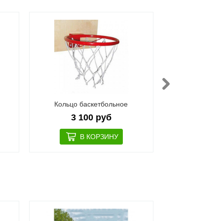
Кольцо баскетбольное
Диск-
3 100 руб
1 8