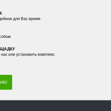
К
добное для Вас время
собом
ОЩАДКУ
 нас или установить комплекс
ЦИЮ