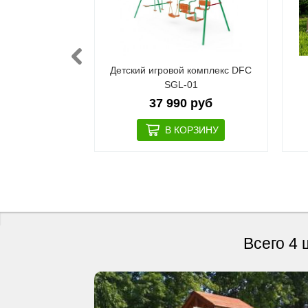
й комплекс с
Детский игровой комплекс DFC
C GBN-02
SGL-01
 руб
37 990 руб
Всего 4 