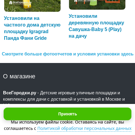
Установили
Установили на
деревянную площадку
частного дома детскую
Савушка-Baby 5 (Play)
площадку Igragrad
на дачу
Панда Фани Gride
Смотрите больше фотоотчетов и условия установки здесь
О магазине
ВсеГородки.ру
- Детские игровые уличные площадки и
комплексы для дачи с доставкой и установкой в Москве и
МО
Мы осуществляем монтаж игрового оборудования под ключ
Принять
для детских садов и частных дворовых территорий уже
Мы используем файлы cookie. Оставаясь на сайте, вы
более 10 лет
соглашаетесь с
Политикой обработки персональных данных
Телефоны:
+7 (495) 101-31-23