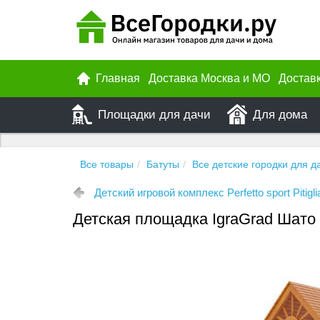
Главная
Доставка Москва и МО
Достав
Площадки для дачи
Для дома
Все товары
Батуты
Все детские городки для д
Детский игровой комплекс Perfetto sport Pitigl
Детская площадка IgraGrad Шато