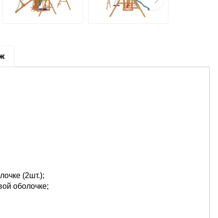
аж
очке (2шт.);
вой оболочке;