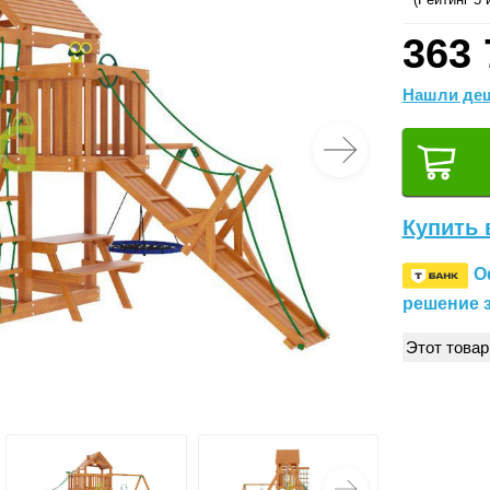
363 
Нашли деш
Купить 
О
решение з
Этот товар