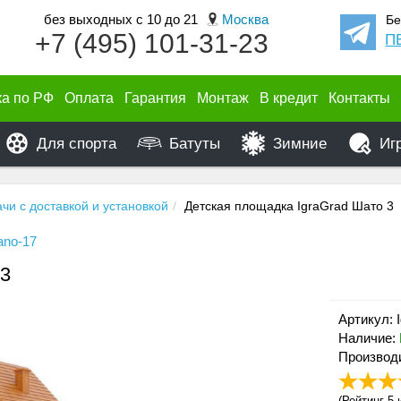
без выходных с 10 до 21
Москва
Бе
+7 (495) 101-31-23
П
ка по РФ
Оплата
Гарантия
Монтаж
В кредит
Контакты
Для спорта
Батуты
Зимние
Иг
ачи с доставкой и установкой
Детская площадка IgraGrad Шато 3
iano-17
 3
Артикул: 
Наличие:
Производи
(
Рейтинг 5
и