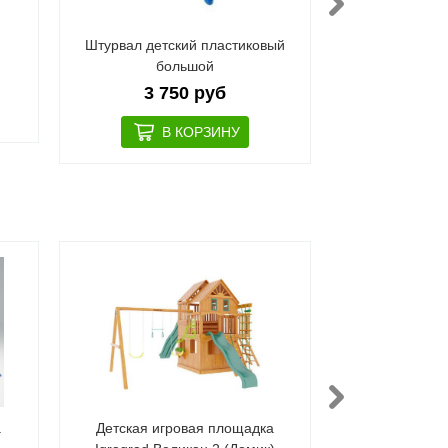
Штурвал детский пластиковый
Бинокл
большой
4 3
3 750 руб
а
Детская игровая площадка
Детская иг