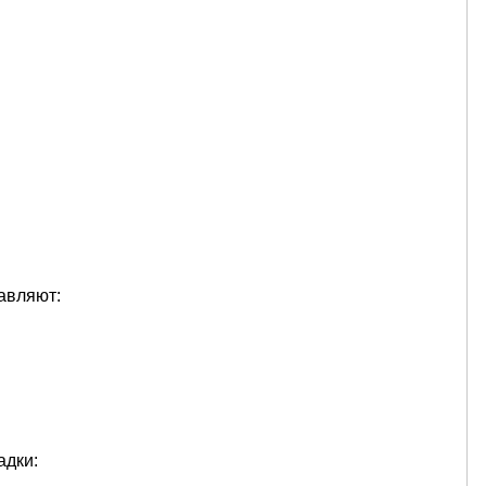
авляют:
адки: