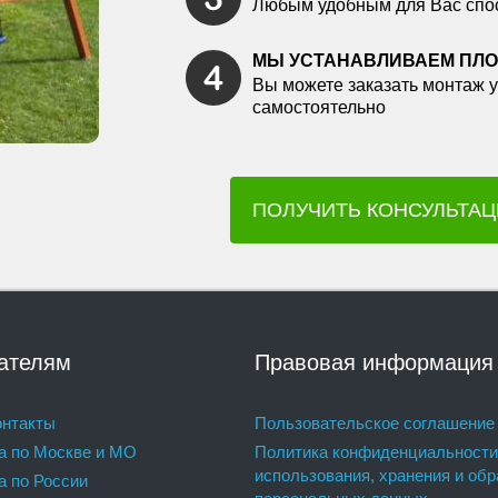
Любым удобным для Вас спо
МЫ УСТАНАВЛИВАЕМ ПЛ
Вы можете заказать монтаж у
самостоятельно
ПОЛУЧИТЬ КОНСУЛЬТА
ателям
Правовая информация
нтакты
Пользовательское соглашение
а по Москве и МО
Политика конфиденциальности
использования, хранения и обр
а по России