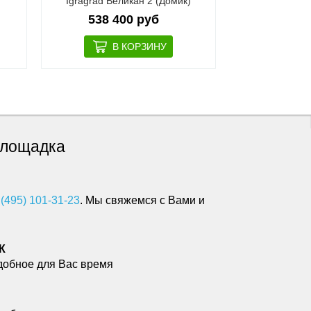
Igragrad Великан 2 (Домик)
IgraGrad Кл
Ворк
538 400 руб
273 9
 площадка
 (495) 101-31-23
. Мы свяжемся с Вами и
К
добное для Вас время