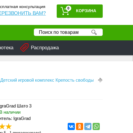
сплатная консультация
0
ЕРЕЗВОНИТЬ ВАМ?
ротека
Распродажа
Детский игровой комплекс Крепость свободы
IgraGrad Шато 3
В наличии
тель: IgraGrad
з 5 -
1
проголосовало)