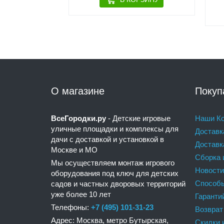
 руб
О магазине
Покуп
ВсеГородки.ру
- Детские игровые
Наши Ко
уличные площадки и комплексы для
Доставк
дачи с доставкой и установкой в
Доставк
Москве и МО
Сборка 
Мы осуществляем монтаж игрового
Новости
оборудования под ключ для детских
Способ
садов и частных дворовых территорий
уже более 10 лет
Гаранти
Телефоны:
+7 (495) 101-31-23
Возврат
Адрес: Москва, метро Бутырская,
Скидки 