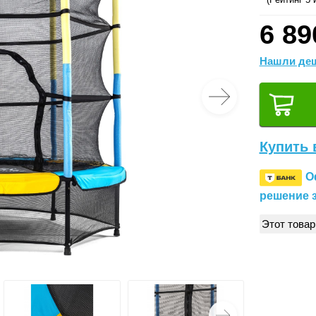
6 89
Нашли деш
Купить 
О
решение з
Этот товар