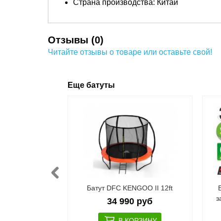
Страна производства: Китай
Отзывы (0)
Читайте отзывы о товаре или оставьте свой!
Еще батуты
тной cеткой
Батут DFC KENGOO II 12ft
T 5 диаметр
з
34 990 руб
расный