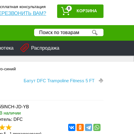
сплатная консультация
0
ЕРЕЗВОНИТЬ ВАМ?
ротека
Распродажа
то-синий
Батут DFC Trampoline Fitness 5 FT
 55INCH-JD-YB
В наличии
итель: DFC
з 5 -
1
проголосовало)