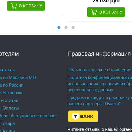
25 030 руб
ателям
Правовая информация
нтакты
Пользовательское соглашение
а по Москве и МО
Политика конфиденциальности
использования, хранения и обр
а по России
персональных данных
и Установка
Продажа в кредит и рассрочку 
 и статьи
нашего партнера "ТБанка"
ы Оплаты
йное обслуживание и сервис
 Товара
Читайте отзывы о нашей орган
и Акции