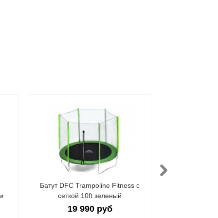
Батут DFC Trampoline Fitness с
Батут DFC
м
сеткой 10ft зеленый
4 5
19 990 руб