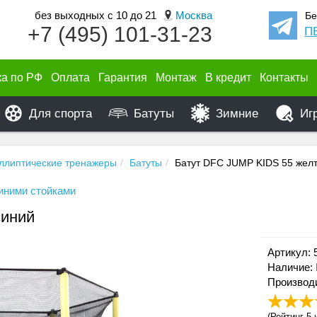
без выходных с 10 до 21
Москва
Бе
+7 (495) 101-31-23
П
ка по РФ
Оплата
Гарантия
Монтаж
В кредит
Контакты
Для спорта
Батуты
Зимние
Иг
ллиптические тренажеры
Батуты
Батут DFC JUMP KIDS 55 жел
иними стойками
синий
Артикул:
Наличие:
Производ
(
Рейтинг 5
и